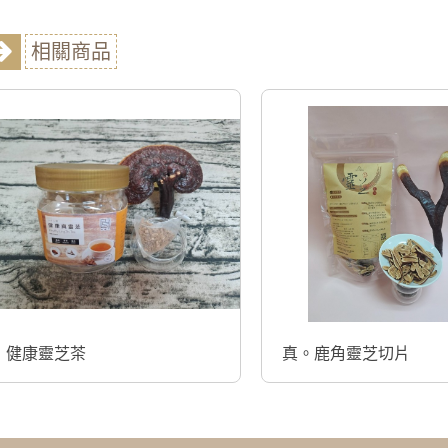
相關商品
健康靈芝茶
真。鹿角靈芝切片