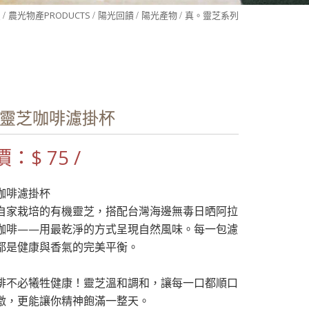
頁
農光物產
PRODUCTS
陽光回饋
陽光產物
真。靈芝系列
靈芝咖啡濾掛杯
：$ 75 /
咖啡濾掛杯
自家栽培的有機靈芝，搭配台灣海邊無毒日晒阿拉
咖啡——用最乾淨的方式呈現自然風味。每一包濾
都是健康與香氣的完美平衡。
啡不必犧牲健康！靈芝溫和調和，讓每一口都順口
激，更能讓你精神飽滿一整天。