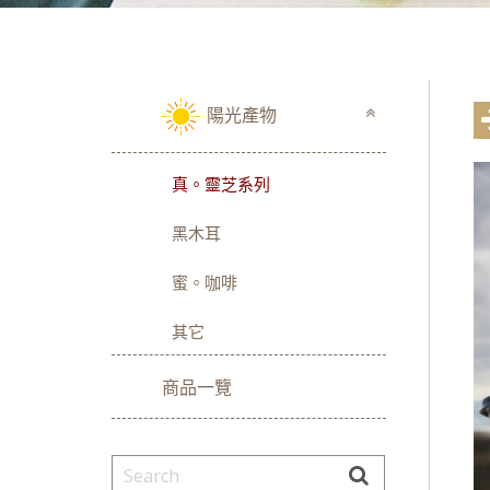
陽光產物
真。靈芝系列
黑木耳
蜜。咖啡
其它
商品一覽