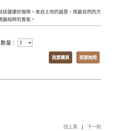
就送健康好咖啡。來自土地的誠意，用最自然的方
現最純粹的香氣。
 數量：
我要購買
我要詢問
回上頁
|
下一則