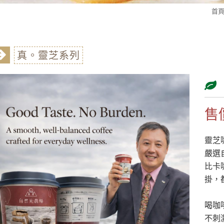
首
真。靈芝系列
售價
靈芝
嚴選
比卡
掛，
喝咖
不刺