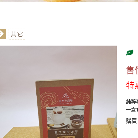
其它
售
特
純粹
一盒
購買