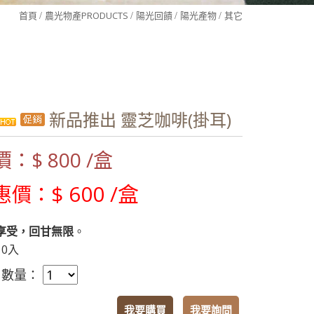
首頁
農光物產
PRODUCTS
陽光回饋
陽光產物
其它
新品推出 靈芝咖啡(掛耳)
價：$
800 /盒
$ 600 /盒
惠價：
享受，回甘無限
。
10入
 數量：
我要購買
我要詢問